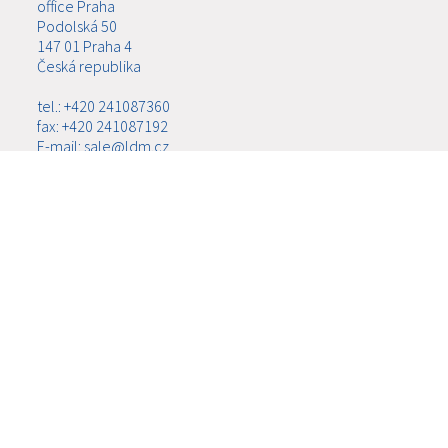
office Praha
Podolská 50
147 01 Praha 4
Česká republika
tel.: +420 241087360
fax: +420 241087192
E-mail: sale@ldm.cz
LDM, spol. s r.o.
office Ústí nad Labem
Ladova 2548/38
400 11 Ústí nad Labem - Severní Terasa
Česká republika
tel.: +420 602708257
E-mail: tomas.kriz@ldm.cz
MENU
ABOUT US