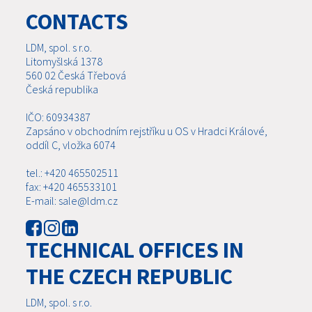
CONTACTS
LDM, spol. s r.o.
Litomyšlská 1378
560 02 Česká Třebová
Česká republika
IČO: 60934387
Zapsáno v obchodním rejstříku u OS v Hradci Králové,
oddíl C, vložka 6074
tel.: +420 465502511
fax: +420 465533101
E-mail: sale@ldm.cz
TECHNICAL OFFICES IN
THE CZECH REPUBLIC
LDM, spol. s r.o.