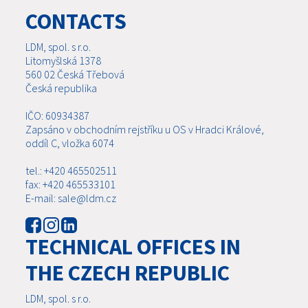
CONTACTS
LDM, spol. s r.o.
Litomyšlská 1378
560 02 Česká Třebová
Česká republika
IČO: 60934387
Zapsáno v obchodním rejstříku u OS v Hradci Králové,
oddíl C, vložka 6074
tel.: +420 465502511
fax: +420 465533101
E-mail: sale@ldm.cz
TECHNICAL OFFICES IN
THE CZECH REPUBLIC
LDM, spol. s r.o.