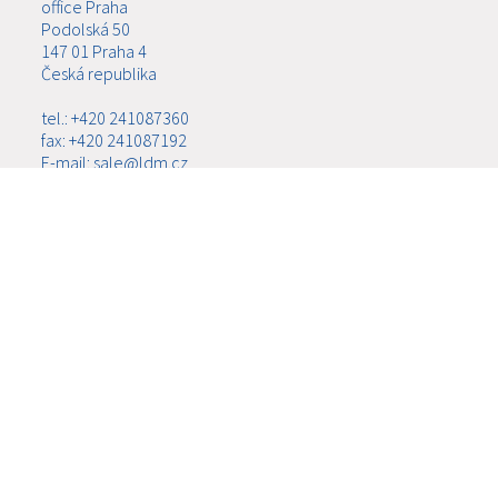
office Praha
Podolská 50
147 01 Praha 4
Česká republika
tel.: +420 241087360
fax: +420 241087192
E-mail: sale@ldm.cz
LDM, spol. s r.o.
office Ústí nad Labem
Ladova 2548/38
400 11 Ústí nad Labem - Severní Terasa
Česká republika
tel.: +420 602708257
E-mail: tomas.kriz@ldm.cz
MENU
ABOUT US