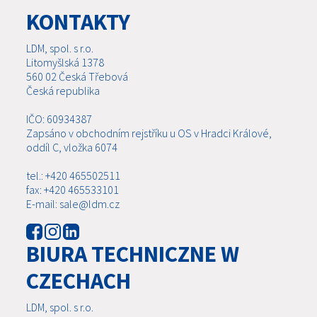
KONTAKTY
LDM, spol. s r.o.
Litomyšlská 1378
560 02 Česká Třebová
Česká republika
IČO: 60934387
Zapsáno v obchodním rejstříku u OS v Hradci Králové,
oddíl C, vložka 6074
tel.: +420 465502511
fax: +420 465533101
E-mail: sale@ldm.cz
BIURA TECHNICZNE W
CZECHACH
LDM, spol. s r.o.