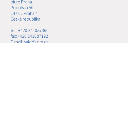
biuro Praha
Podolská 50
147 01 Praha 4
Česká republika
tel.: +420 241087360
fax: +420 241087192
E-mail: sale@ldm.cz
LDM, spol. s r.o.
biuro Ústí nad Labem
Ladova 2548/38
400 11 Ústí nad Labem - Severní Terasa
Česká republika
tel.: +420 602708257
E-mail: tomas.kriz@ldm.cz
MENU
O FIRMIE