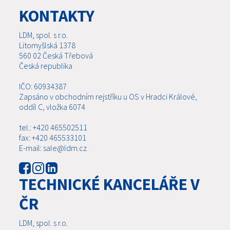
KONTAKTY
LDM, spol. s r.o.
Litomyšlská 1378
560 02 Česká Třebová
Česká republika
IČO: 60934387
Zapsáno v obchodním rejstříku u OS v Hradci Králové,
oddíl C, vložka 6074
tel.: +420 465502511
fax: +420 465533101
E-mail: sale@ldm.cz
TECHNICKÉ KANCELÁŘE V
ČR
LDM, spol. s r.o.