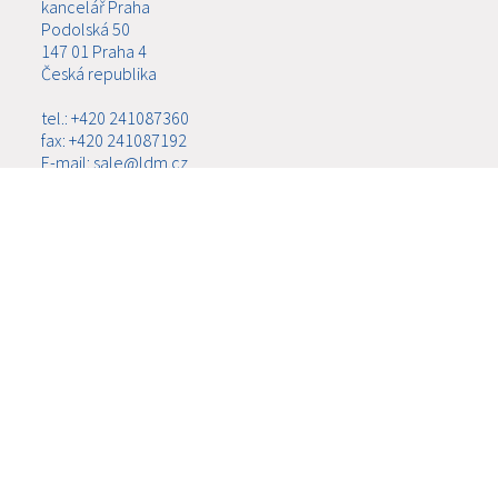
kancelář Praha
Podolská 50
147 01 Praha 4
Česká republika
tel.: +420 241087360
fax: +420 241087192
E-mail: sale@ldm.cz
LDM, spol. s r.o.
kancelář Ústí nad Labem
Ladova 2548/38
400 11 Ústí nad Labem - Severní Terasa
Česká republika
tel.: +420 602708257
E-mail: tomas.kriz@ldm.cz
MENU
O SPOLEČNOSTI