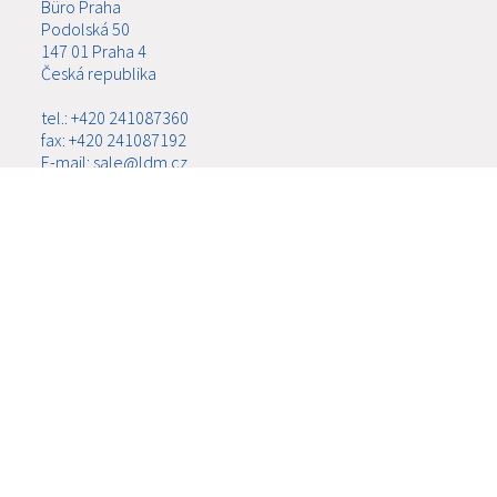
Büro Praha
Podolská 50
147 01 Praha 4
Česká republika
tel.: +420 241087360
fax: +420 241087192
E-mail: sale@ldm.cz
LDM, spol. s r.o.
Büro Ústí nad Labem
Ladova 2548/38
400 11 Ústí nad Labem - Severní Terasa
Česká republika
tel.: +420 602708257
E-mail: tomas.kriz@ldm.cz
MENÜ
ÜBER UNS