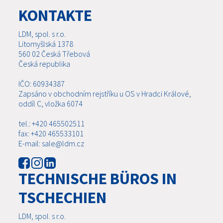
KONTAKTE
LDM, spol. s r.o.
Litomyšlská 1378
560 02 Česká Třebová
Česká republika
IČO: 60934387
Zapsáno v obchodním rejstříku u OS v Hradci Králové,
oddíl C, vložka 6074
tel.: +420 465502511
fax: +420 465533101
E-mail: sale@ldm.cz
TECHNISCHE BÜROS IN
TSCHECHIEN
LDM, spol. s r.o.