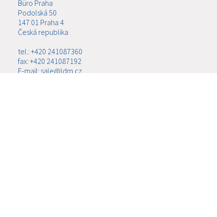
Büro Praha
Podolská 50
147 01 Praha 4
Česká republika
tel.: +420 241087360
fax: +420 241087192
E-mail: sale@ldm.cz
LDM, spol. s r.o.
Büro Ústí nad Labem
Ladova 2548/38
400 11 Ústí nad Labem - Severní Terasa
Česká republika
tel.: +420 602708257
E-mail: tomas.kriz@ldm.cz
MENÜ
ÜBER UNS