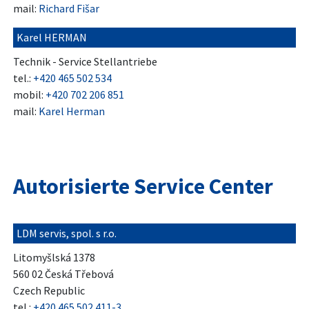
mail:
Richard Fišar
Karel HERMAN
Technik - Service Stellantriebe
tel.:
+420 465 502 534
mobil:
+420 702 206 851
mail:
Karel Herman
Autorisierte Service Center
LDM servis, spol. s r.o.
Litomyšlská 1378
560 02 Česká Třebová
Czech Republic
tel.:
+420 465 502 411-3