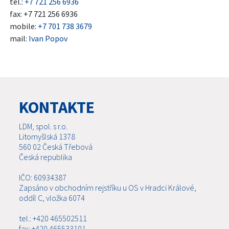
tel.:
+7 721 256 6936
fax: +7 721 256 6936
mobile:
+7 701 738 3679
mail:
Ivan Popov
KONTAKTE
LDM, spol. s r.o.
Litomyšlská 1378
560 02 Česká Třebová
Česká republika
IČO: 60934387
Zapsáno v obchodním rejstříku u OS v Hradci Králové,
oddíl C, vložka 6074
tel.: +420 465502511
fax: +420 465533101