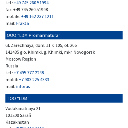
tel.:
+49 745 260 51994
fax: +49 745 260 51998
mobile:
+49 162 237 1211
mail:
Frakta
OOO "LDM Promarmatura"
ul. Zarechnaya, dom. 11 k. 105, of. 206
141435 g.o. Khimki, g. Khimki, mkr. Novogorsk
Moscow Region
Russia
tel.:
+7 495 777 2238
mobil:
+7 903 225 4333
mail:
inforus
TOO "LDM"
Vodokanalnaya 21
101200 Saraň
Kazakhstan