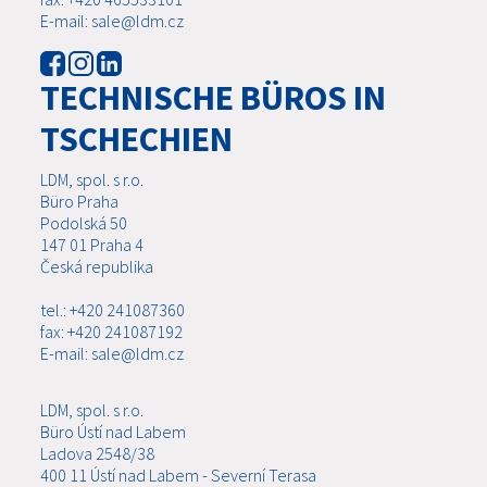
E-mail: sale@ldm.cz
TECHNISCHE BÜROS IN
TSCHECHIEN
LDM, spol. s r.o.
Büro Praha
Podolská 50
147 01 Praha 4
Česká republika
tel.: +420 241087360
fax: +420 241087192
E-mail: sale@ldm.cz
LDM, spol. s r.o.
Büro Ústí nad Labem
Ladova 2548/38
400 11 Ústí nad Labem - Severní Terasa