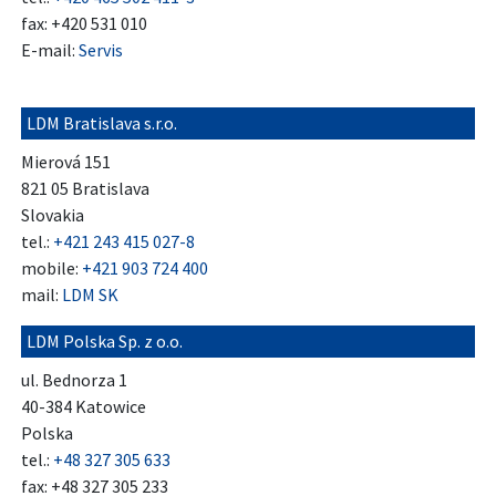
fax: +420 531 010
E-mail:
Servis
LDM Bratislava s.r.o.
Mierová 151
821 05 Bratislava
Slovakia
tel.:
+421 243 415 027-8
mobile:
+421 903 724 400
mail:
LDM SK
LDM Polska Sp. z o.o.
ul. Bednorza 1
40-384 Katowice
Polska
tel.:
+48 327 305 633
fax: +48 327 305 233