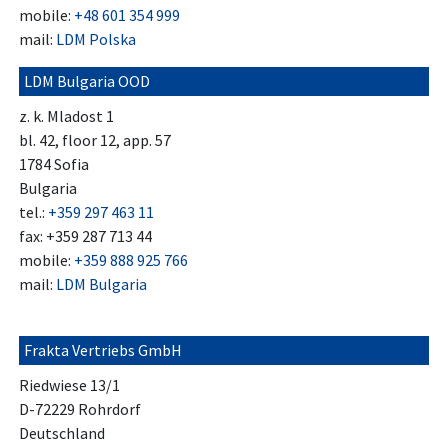
mobile:
+48 601 354 999
mail:
LDM Polska
LDM Bulgaria OOD
z. k. Mladost 1
bl. 42, floor 12, app. 57
1784 Sofia
Bulgaria
tel.:
+359 297 463 11
fax: +359 287 713 44
mobile:
+359 888 925 766
mail:
LDM Bulgaria
Frakta Vertriebs GmbH
Riedwiese 13/1
D-72229 Rohrdorf
Deutschland