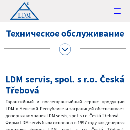
Техническое обслуживание
LDM servis, spol. s r.o. Česká
Třebová
Гарантийный и послегарантийный сервис продукции
LDM в Чешской Республике и заграницей обеспечивает
дочерняя компания LDM servis, spol. s r.o. Česká Třebová.
Фирма LDM servis была основана в 1997 году как дочерняя
компания фирмы LDM, spol. s r.o. Česká Třebová.