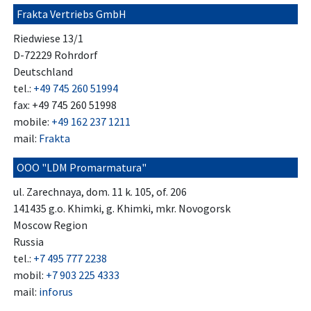
Frakta Vertriebs GmbH
Riedwiese 13/1
D-72229 Rohrdorf
Deutschland
tel.:
+49 745 260 51994
fax: +49 745 260 51998
mobile:
+49 162 237 1211
mail:
Frakta
OOO "LDM Promarmatura"
ul. Zarechnaya, dom. 11 k. 105, of. 206
141435 g.o. Khimki, g. Khimki, mkr. Novogorsk
Moscow Region
Russia
tel.:
+7 495 777 2238
mobil:
+7 903 225 4333
mail:
inforus