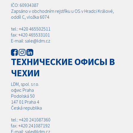
IČO: 60934387
Zapsáno v obchodním rejstříku u OS v Hradci Králové,
oddíl C, vložka 6074
tel.: +420 465502511
fax: +420 465533101
E-mail: sale@ldm.cz
ТЕХНИЧЕСКИЕ ОФИСЫ В
ЧЕХИИ
LDM, spol. s r.o.
офис Praha
Podolská 50
147 01 Praha 4
Česká republika
tel.: +420 241087360
fax: +420 241087192
E-mail: sale@ldm.cz