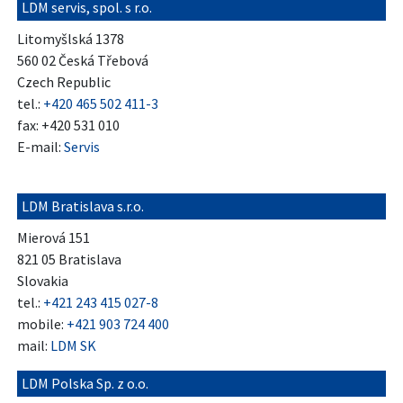
LDM servis, spol. s r.o.
Litomyšlská 1378
560 02 Česká Třebová
Czech Republic
tel.:
+420 465 502 411-3
fax: +420 531 010
E-mail:
Servis
LDM Bratislava s.r.o.
Mierová 151
821 05 Bratislava
Slovakia
tel.:
+421 243 415 027-8
mobile:
+421 903 724 400
mail:
LDM SK
LDM Polska Sp. z o.o.