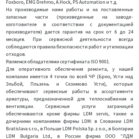
Foxboro, EMG Drehmo, A.Hock, PS Automation и т.д.
На производимые нами работы и на поставленные
запасные части (произведенные на заводе-
изготовителе в соответствии с документацией
производителя) дается гарантия на срок от 6 до 24
месяцев. При сервисной деятельности всегда
соблюдаются правила безопасности работ и утилизации
отходов.
Являемся обладателями сертификата ISO 9001.
Для оперативного обеспечения ремонта, у нашей
компании имеется 4 точки по всей ЧР (Брно, Усти над
Эльбой, Пльзень и Сезимово Усти), которые
обеспечивают сервисные работы в ассортименте
арматуры, предназначенной для теплоснабжения и
вентиляции. Сервисные услуги заграницей
обеспечиваются кроме фирмы LDM servis, также и
дочерними компаниями фирмы LDM: в Словакии LDM
Bratislava s.r.o., в Польше LDM Polska Sp. z o.o., в Болгарии
LDM Bulgaria Ltd., в России фирма OOO "ЛДМ