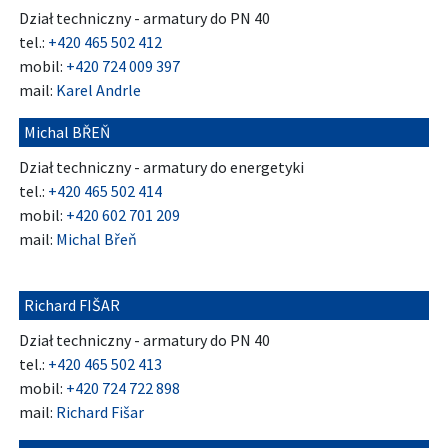
Dział techniczny - armatury do PN 40
tel.:
+420 465 502 412
mobil:
+420 724 009 397
mail:
Karel Andrle
Michal BŘEŇ
Dział techniczny - armatury do energetyki
tel.:
+420 465 502 414
mobil:
+420 602 701 209
mail:
Michal Břeň
Richard FIŠAR
Dział techniczny - armatury do PN 40
tel.:
+420 465 502 413
mobil:
+420 724 722 898
mail:
Richard Fišar