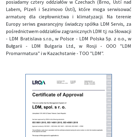
posiadamy cztery oddziałów w Czechach (Brno, Ústí nad
Labem, Plzeň i Sezimovo Ústí), które moga serwisować
armaturę dla ciepłownictwa i klimatyzacji. Na terenie
Europy seriws gwarancyjny świadczy spółka LDM Servis, za
pośrednictwem oddziałów zagranicznych LDM tj: na Słowacji
- LDM Bratislava s.r.o., w Polsce - LDM Polska Sp. z o.o., w
Bułgarii - LDM Bulgaria Ltd., w Rosji - OOO "LDM
Promarmatura" i w Kazachstanie - TOO "LDM".