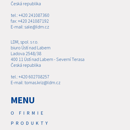
Česká republika
tel.: +420 241087360
fax: +420 241087192
E-mail: sale@ldm.cz
LDM, spol. s r.o.
biuro Ústí nad Labem
Ladova 2548/38
400 11 Ústí nad Labem - Severní Terasa
Česká republika
tel.: +420 602708257
E-mail: tomas.kriz@ldm.cz
MENU
O FIRMIE
PRODUKTY