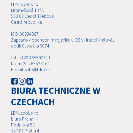
LDM, spol. s r.o.
Litomyšlská 1378
560 02 Česká Třebová
Česká republika
IČO: 60934387
Zapsáno v obchodním rejstříku u OS v Hradci Králové,
oddíl C, vložka 6074
tel.: +420 465502511
fax: +420 465533101
E-mail: sale@ldm.cz
BIURA TECHNICZNE W
CZECHACH
LDM, spol. s r.o.
biuro Praha
Podolská 50
147 01 Praha 4