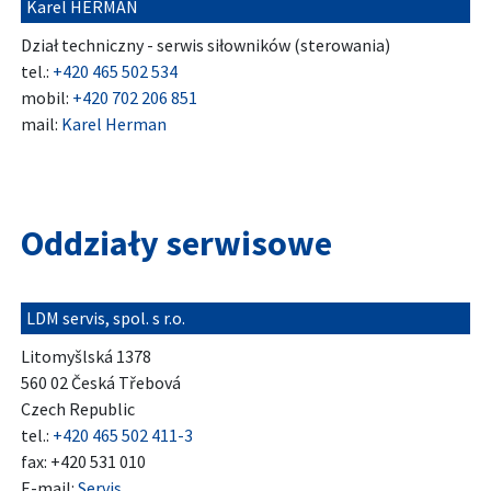
Karel HERMAN
Dział techniczny - serwis siłowników (sterowania)
tel.:
+420 465 502 534
mobil:
+420 702 206 851
mail:
Karel Herman
Oddziały serwisowe
LDM servis, spol. s r.o.
Litomyšlská 1378
560 02 Česká Třebová
Czech Republic
tel.:
+420 465 502 411-3
fax: +420 531 010
E-mail:
Servis