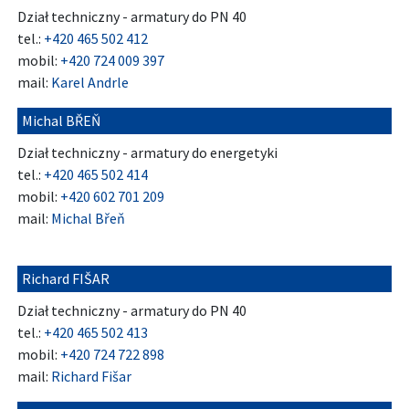
Dział techniczny - armatury do PN 40
tel.:
+420 465 502 412
mobil:
+420 724 009 397
mail:
Karel Andrle
Michal BŘEŇ
Dział techniczny - armatury do energetyki
tel.:
+420 465 502 414
mobil:
+420 602 701 209
mail:
Michal Břeň
Richard FIŠAR
Dział techniczny - armatury do PN 40
tel.:
+420 465 502 413
mobil:
+420 724 722 898
mail:
Richard Fišar