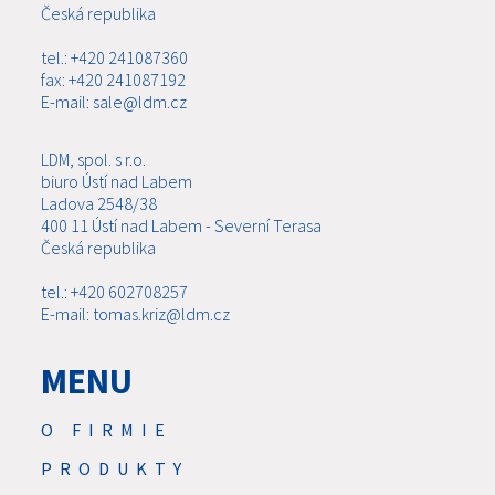
Česká republika
tel.: +420 241087360
fax: +420 241087192
E-mail: sale@ldm.cz
LDM, spol. s r.o.
biuro Ústí nad Labem
Ladova 2548/38
400 11 Ústí nad Labem - Severní Terasa
Česká republika
tel.: +420 602708257
E-mail: tomas.kriz@ldm.cz
MENU
O FIRMIE
PRODUKTY