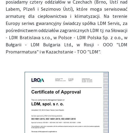
posiadamy cztery oddziałów w Czechach (Brno, Ústí nad
Labem, Plzeň i Sezimovo Ústí), które moga serwisować
armaturę dla ciepłownictwa i klimatyzacji. Na terenie
Europy seriws gwarancyjny świadczy spółka LDM Servis, za
pośrednictwem oddziałów zagranicznych LDM tj: na Słowacji
- LDM Bratislava s.r.o., w Polsce - LDM Polska Sp. z o.o., w
Bułgarii - LDM Bulgaria Ltd., w Rosji - OOO "LDM
Promarmatura" i w Kazachstanie - TOO "LDM".