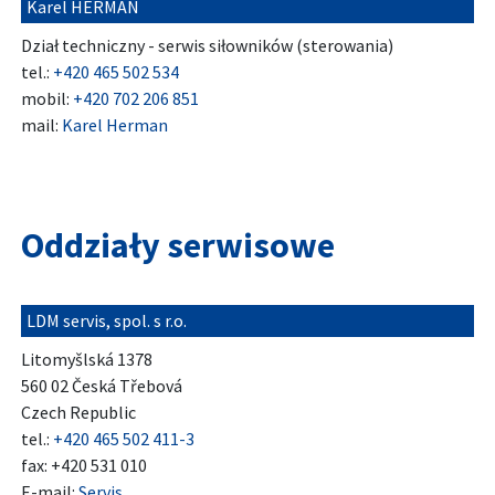
Karel HERMAN
Dział techniczny - serwis siłowników (sterowania)
tel.:
+420 465 502 534
mobil:
+420 702 206 851
mail:
Karel Herman
Oddziały serwisowe
LDM servis, spol. s r.o.
Litomyšlská 1378
560 02 Česká Třebová
Czech Republic
tel.:
+420 465 502 411-3
fax: +420 531 010
E-mail:
Servis