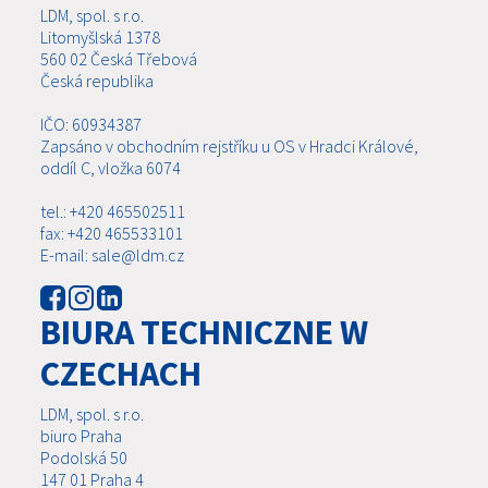
LDM, spol. s r.o.
Litomyšlská 1378
560 02 Česká Třebová
Česká republika
IČO: 60934387
Zapsáno v obchodním rejstříku u OS v Hradci Králové,
oddíl C, vložka 6074
tel.: +420 465502511
fax: +420 465533101
E-mail: sale@ldm.cz
BIURA TECHNICZNE W
CZECHACH
LDM, spol. s r.o.
biuro Praha
Podolská 50
147 01 Praha 4