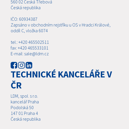
560 02 Česká Třebová
Česká republika
IČO: 60934387
Zapsáno v obchodním rejstříku u OS v Hradci Králové,
oddíl C, vložka 6074
tel.: +420 465502511
fax: +420 465533101
E-mail: sale@ldm.cz
TECHNICKÉ KANCELÁŘE V
ČR
LDM, spol. s r.o.
kancelář Praha
Podolská 50
147 01 Praha 4
Česká republika