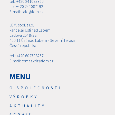
tel.: +420 241087360
fax: +420 241087192
E-mail: sale@ldm.cz
LDM, spol. s r.o.
kancelář Ústí nad Labem
Ladova 2548/38
400 11 Ústí nad Labem - Severní Terasa
Česká republika
tel.: +420 602708257
E-mail: tomas.kriz@ldm.cz
MENU
O SPOLEČNOSTI
VÝROBKY
AKTUALITY
SERVIS