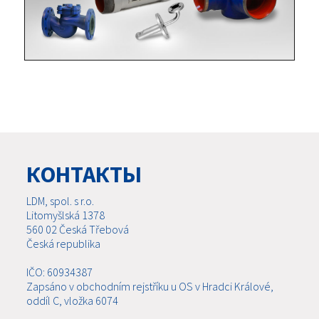
КОНТАКТЫ
LDM, spol. s r.o.
Litomyšlská 1378
560 02 Česká Třebová
Česká republika
IČO: 60934387
Zapsáno v obchodním rejstříku u OS v Hradci Králové,
oddíl C, vložka 6074