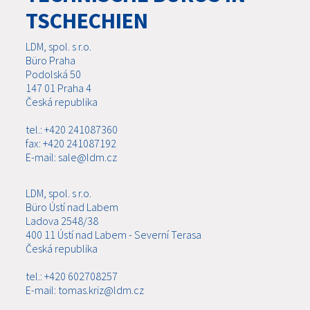
TSCHECHIEN
LDM, spol. s r.o.
Büro Praha
Podolská 50
147 01 Praha 4
Česká republika
tel.: +420 241087360
fax: +420 241087192
E-mail: sale@ldm.cz
LDM, spol. s r.o.
Büro Ústí nad Labem
Ladova 2548/38
400 11 Ústí nad Labem - Severní Terasa
Česká republika
tel.: +420 602708257
E-mail: tomas.kriz@ldm.cz