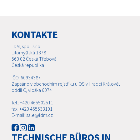
KONTAKTE
LDM, spol. s r.o.
Litomyšlská 1378
560 02 Česká Třebová
Česká republika
IČO: 60934387
Zapsáno v obchodním rejstříku u OS v Hradci Králové,
oddíl C, vložka 6074
tel.: +420 465502511
fax: +420 465533101
E-mail: sale@ldm.cz
TECHNISCHE BÜROS IN