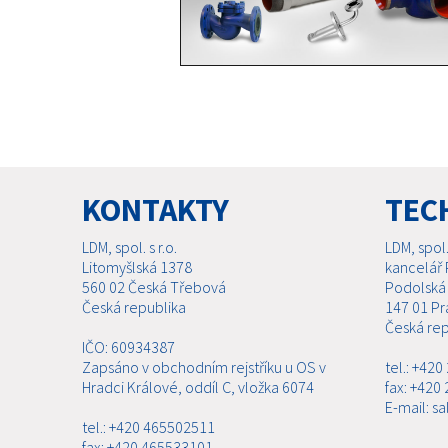
KONTAKTY
TEC
LDM, spol. s r.o.
LDM, spol. 
Litomyšlská 1378
kancelář 
560 02 Česká Třebová
Podolská
Česká republika
147 01 Pr
Česká rep
IČO: 60934387
Zapsáno v obchodním rejstříku u OS v
tel.: +42
Hradci Králové, oddíl C, vložka 6074
fax: +420
E-mail: s
tel.: +420 465502511
fax: +420 465533101