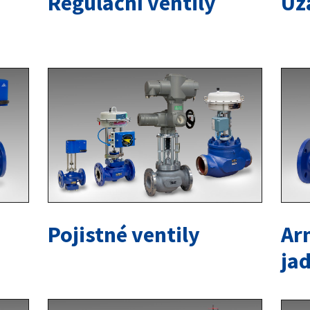
Regulační ventily
Uza
Pojistné ventily
Ar
ja