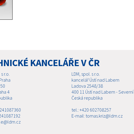
HNICKÉ KANCELÁŘE V ČR
s r.o.
LDM, spol. s r.o.
Praha
kancelář Ústí nad Labem
 50
Ladova 2548/38
aha 4
400 11 Ústí nad Labem - Severní
ublika
Česká republika
0 241087360
tel.: +420 602708257
 241087192
E-mail: tomas.kriz@ldm.cz
ale@ldm.cz