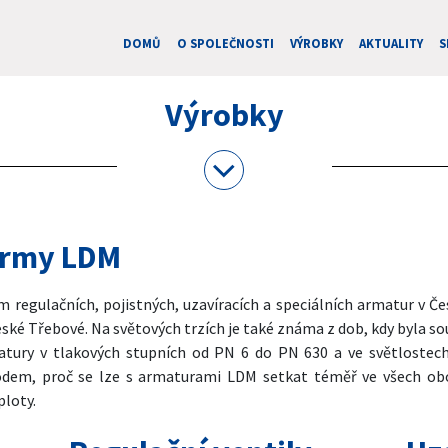
DOMŮ
O SPOLEČNOSTI
VÝROBKY
AKTUALITY
S
Výrobky
irmy LDM
regulačních, pojistných, uzavíracích a speciálních armatur v Če
eské Třebové. Na světových trzích je také známa z dob, kdy byla s
tury v tlakových stupních od PN 6 do PN 630 a ve světlostech
dem, proč se lze s armaturami LDM setkat téměř ve všech obor
ploty.