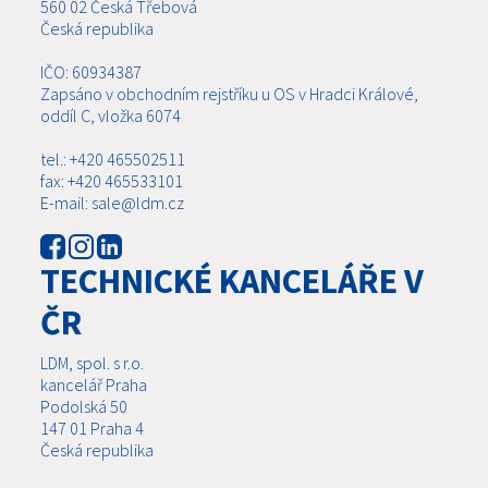
560 02 Česká Třebová
Česká republika
IČO: 60934387
Zapsáno v obchodním rejstříku u OS v Hradci Králové,
oddíl C, vložka 6074
tel.: +420 465502511
fax: +420 465533101
E-mail: sale@ldm.cz
TECHNICKÉ KANCELÁŘE V
ČR
LDM, spol. s r.o.
kancelář Praha
Podolská 50
147 01 Praha 4
Česká republika