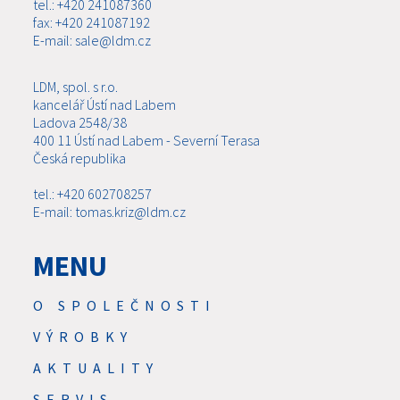
tel.: +420 241087360
fax: +420 241087192
E-mail: sale@ldm.cz
LDM, spol. s r.o.
kancelář Ústí nad Labem
Ladova 2548/38
400 11 Ústí nad Labem - Severní Terasa
Česká republika
tel.: +420 602708257
E-mail: tomas.kriz@ldm.cz
MENU
O SPOLEČNOSTI
VÝROBKY
AKTUALITY
SERVIS