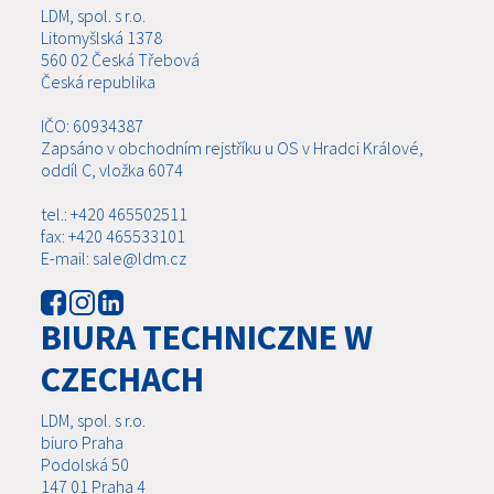
LDM, spol. s r.o.
Litomyšlská 1378
560 02 Česká Třebová
Česká republika
IČO: 60934387
Zapsáno v obchodním rejstříku u OS v Hradci Králové,
oddíl C, vložka 6074
tel.: +420 465502511
fax: +420 465533101
E-mail: sale@ldm.cz
BIURA TECHNICZNE W
CZECHACH
LDM, spol. s r.o.
biuro Praha
Podolská 50
147 01 Praha 4