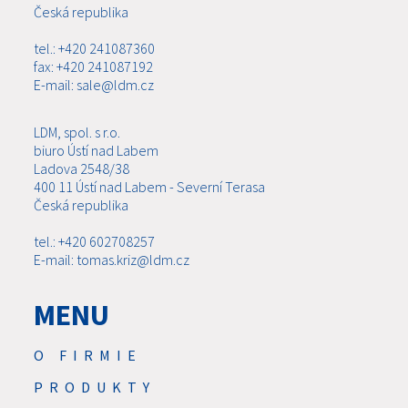
Česká republika
tel.: +420 241087360
fax: +420 241087192
E-mail: sale@ldm.cz
LDM, spol. s r.o.
biuro Ústí nad Labem
Ladova 2548/38
400 11 Ústí nad Labem - Severní Terasa
Česká republika
tel.: +420 602708257
E-mail: tomas.kriz@ldm.cz
MENU
O FIRMIE
PRODUKTY