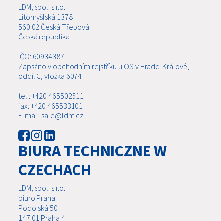
LDM, spol. s r.o.
Litomyšlská 1378
560 02 Česká Třebová
Česká republika
IČO: 60934387
Zapsáno v obchodním rejstříku u OS v Hradci Králové,
oddíl C, vložka 6074
tel.: +420 465502511
fax: +420 465533101
E-mail: sale@ldm.cz
BIURA TECHNICZNE W
CZECHACH
LDM, spol. s r.o.
biuro Praha
Podolská 50
147 01 Praha 4