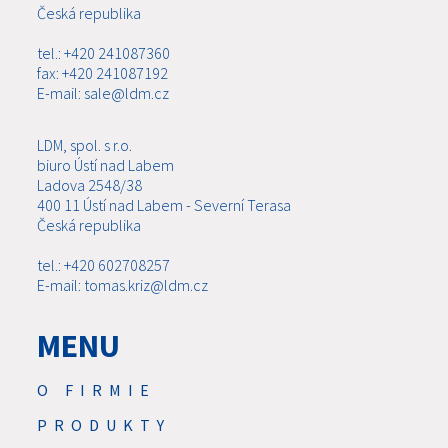
Česká republika
tel.: +420 241087360
fax: +420 241087192
E-mail: sale@ldm.cz
LDM, spol. s r.o.
biuro Ústí nad Labem
Ladova 2548/38
400 11 Ústí nad Labem - Severní Terasa
Česká republika
tel.: +420 602708257
E-mail: tomas.kriz@ldm.cz
MENU
O FIRMIE
PRODUKTY