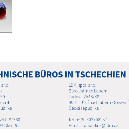
HNISCHE BÜROS IN TSCHECHIEN
s r.o.
LDM, spol. s r.o.
ha
Büro Ústí nad Labem
 50
Ladova 2548/38
aha 4
400 11 Ústí nad Labem - Severní
ublika
Česká republika
0 241087360
tel.: +420 602708257
 241087192
E-mail: tomas.kriz@ldm.cz