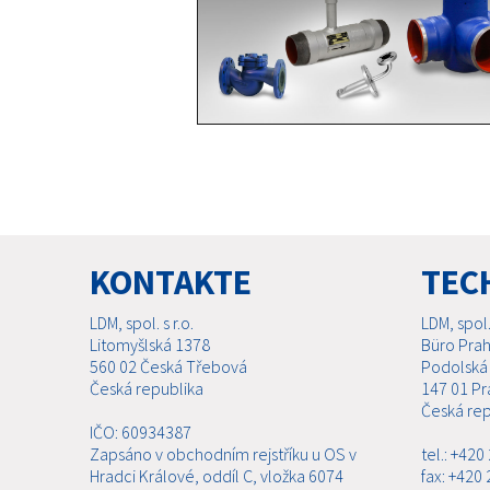
KONTAKTE
TEC
LDM, spol. s r.o.
LDM, spol. 
Litomyšlská 1378
Büro Pra
560 02 Česká Třebová
Podolská
Česká republika
147 01 Pr
Česká rep
IČO: 60934387
Zapsáno v obchodním rejstříku u OS v
tel.: +42
Hradci Králové, oddíl C, vložka 6074
fax: +420