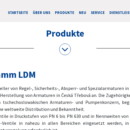
STARTSEITE
ÜBER UNS
PRODUKTE
NEU
SERVICE
DIENSTLEI
Produkte
ramm LDM
ller von Regel-, Sicherheits-, Absperr- und Spezialarmaturen in
er Herstellung von Armaturen in Česká Třebová an. Die Zugehöri
n tschechoslowakischen Armaturen- und Pumpenkonzern, begr
ne weltweite Distribution und Bekanntheit.
tile in Druckstufen von PN 6 bis PN 630 und in Nennweiten von D
entile in nahezu in allen Bereichen eingesetzt werden, in