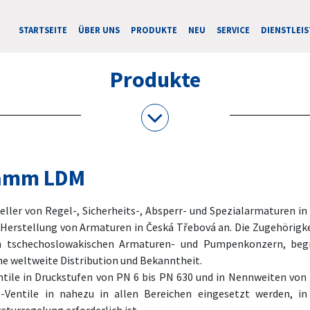
STARTSEITE
ÜBER UNS
PRODUKTE
NEU
SERVICE
DIENSTLEI
Produkte
ramm LDM
ller von Regel-, Sicherheits-, Absperr- und Spezialarmaturen in
er Herstellung von Armaturen in Česká Třebová an. Die Zugehöri
n tschechoslowakischen Armaturen- und Pumpenkonzern, begr
ne weltweite Distribution und Bekanntheit.
tile in Druckstufen von PN 6 bis PN 630 und in Nennweiten von D
entile in nahezu in allen Bereichen eingesetzt werden, in