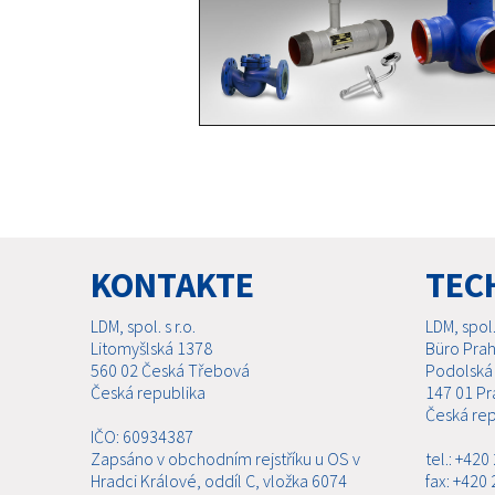
KONTAKTE
TEC
LDM, spol. s r.o.
LDM, spol. 
Litomyšlská 1378
Büro Pra
560 02 Česká Třebová
Podolská
Česká republika
147 01 Pr
Česká rep
IČO: 60934387
Zapsáno v obchodním rejstříku u OS v
tel.: +42
Hradci Králové, oddíl C, vložka 6074
fax: +420