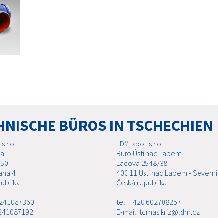
HNISCHE BÜROS IN TSCHECHIEN
s r.o.
LDM, spol. s r.o.
ha
Büro Ústí nad Labem
 50
Ladova 2548/38
aha 4
400 11 Ústí nad Labem - Severní
ublika
Česká republika
0 241087360
tel.: +420 602708257
 241087192
E-mail: tomas.kriz@ldm.cz