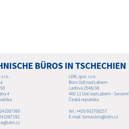
HNISCHE BÜROS IN TSCHECHIEN
s r.o.
LDM, spol. s r.o.
ha
Büro Ústí nad Labem
 50
Ladova 2548/38
aha 4
400 11 Ústí nad Labem - Severní
ublika
Česká republika
0 241087360
tel.: +420 602708257
 241087192
E-mail: tomas.kriz@ldm.cz
ale@ldm.cz