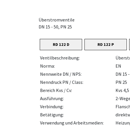
Überstromventile
DN 15 - 50, PN 25
RD 122 D
RD 122 P
Ventilbeschreibung:
Überst
Norma:
EN
Nennweite DN / NPS:
DN 15 -
Nenndruck PN / Class:
PN 25
Bereich Kvs / Cv:
Kvs 4,5
Ausführung:
2-Weg
Verbindung:
Flansch
Betätigung:
direkt
Verwendung und Arbeitsmedien:
Heizung