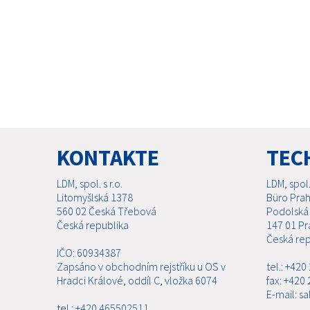
KONTAKTE
TEC
LDM, spol. s r.o.
LDM, spol. 
Litomyšlská 1378
Büro Pra
560 02 Česká Třebová
Podolská
Česká republika
147 01 Pr
Česká rep
IČO: 60934387
Zapsáno v obchodním rejstříku u OS v
tel.: +42
Hradci Králové, oddíl C, vložka 6074
fax: +420
E-mail: s
tel.: +420 465502511