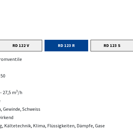
RD 122 V
RD 123 R
RD 123 S
romventile
 50
3
 - 27,5 m
/h
e
, Gewinde, Schweiss
wirkend
, Kältetechnik, Klima, Flüssigkeiten, Dämpfe, Gase