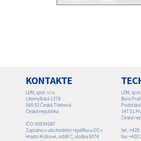
KONTAKTE
TEC
LDM, spol. s r.o.
LDM, spol. 
Litomyšlská 1378
Büro Pra
560 02 Česká Třebová
Podolská
Česká republika
147 01 Pr
Česká rep
IČO: 60934387
Zapsáno v obchodním rejstříku u OS v
tel.: +42
Hradci Králové, oddíl C, vložka 6074
fax: +420