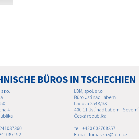
HNISCHE BÜROS IN TSCHECHIEN
s r.o.
LDM, spol. s r.o.
ha
Büro Ústí nad Labem
 50
Ladova 2548/38
aha 4
400 11 Ústí nad Labem - Severní
ublika
Česká republika
0 241087360
tel.: +420 602708257
 241087192
E-mail: tomas.kriz@ldm.cz