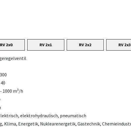
RV 2x0
RV 2x1
RV 2x2
RV 2x3
geregelventil
-300
 40
3
 - 1000 m
/h
e
h
lektrisch, elektrohydraulisch, pneumatisch
, Klima, Energetik, Nuklearenergetik, Gastechnik, Chemieindustr