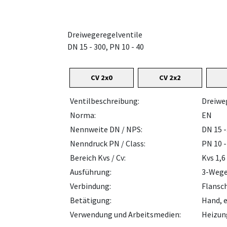
Dreiwegeregelventile
DN 15 - 300, PN 10 - 40
CV 2x0
CV 2x2
Ventilbeschreibung:
Dreiwe
Norma:
EN
Nennweite DN / NPS:
DN 15 
Nenndruck PN / Class:
PN 10 -
Bereich Kvs / Cv:
Kvs 1,6
Ausführung:
3-Weg
Verbindung:
Flansc
Betätigung:
Hand, e
Verwendung und Arbeitsmedien:
Heizung