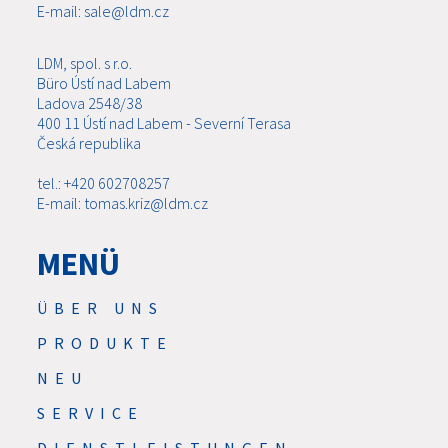
E-mail: sale@ldm.cz
LDM, spol. s r.o.
Büro Ústí nad Labem
Ladova 2548/38
400 11 Ústí nad Labem - Severní Terasa
Česká republika
tel.: +420 602708257
E-mail: tomas.kriz@ldm.cz
MENÜ
ÜBER UNS
PRODUKTE
NEU
SERVICE
DIENSTLEISTUNGEN