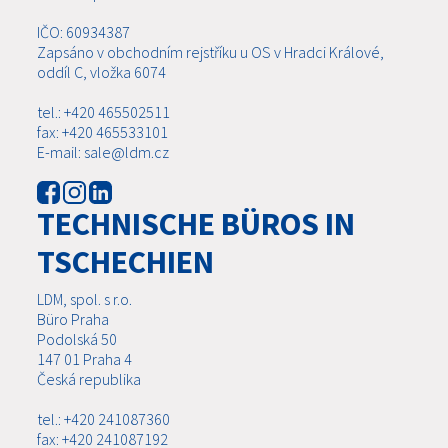
IČO: 60934387
Zapsáno v obchodním rejstříku u OS v Hradci Králové,
oddíl C, vložka 6074
tel.: +420 465502511
fax: +420 465533101
E-mail: sale@ldm.cz
TECHNISCHE BÜROS IN
TSCHECHIEN
LDM, spol. s r.o.
Büro Praha
Podolská 50
147 01 Praha 4
Česká republika
tel.: +420 241087360
fax: +420 241087192