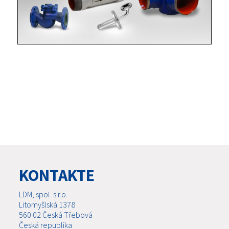
KONTAKTE
LDM, spol. s r.o.
Litomyšlská 1378
560 02 Česká Třebová
Česká republika