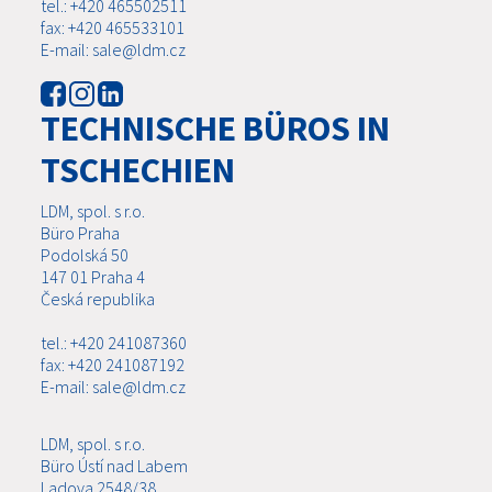
tel.: +420 465502511
fax: +420 465533101
E-mail: sale@ldm.cz
TECHNISCHE BÜROS IN
TSCHECHIEN
LDM, spol. s r.o.
Büro Praha
Podolská 50
147 01 Praha 4
Česká republika
tel.: +420 241087360
fax: +420 241087192
E-mail: sale@ldm.cz
LDM, spol. s r.o.
Büro Ústí nad Labem
Ladova 2548/38