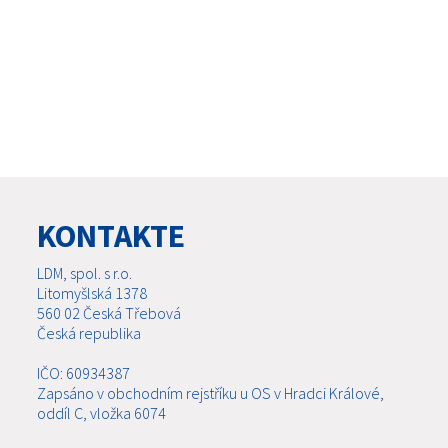
KONTAKTE
LDM, spol. s r.o.
Litomyšlská 1378
560 02 Česká Třebová
Česká republika
IČO: 60934387
Zapsáno v obchodním rejstříku u OS v Hradci Králové,
oddíl C, vložka 6074