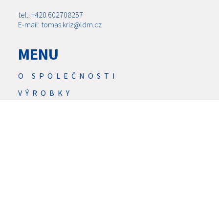
tel.: +420 602708257
E-mail: tomas.kriz@ldm.cz
MENU
O SPOLEČNOSTI
VÝROBKY
AKTUALITY
SERVIS
SLUŽBY
DOWNLOAD
KONTAKTY
KARIÉRA
GDPR