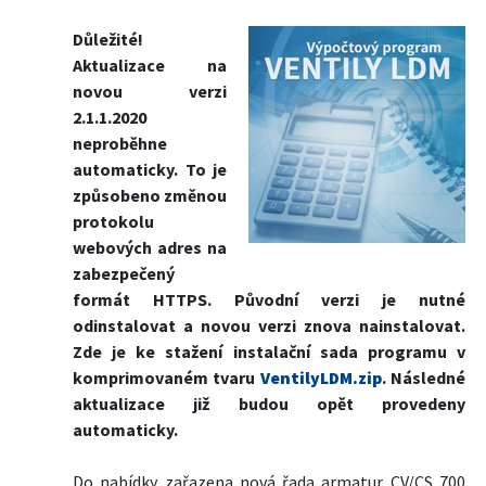
Důležité!
Aktualizace na
novou verzi
2.1.1.2020
neproběhne
automaticky. To je
způsobeno změnou
protokolu
webových adres na
zabezpečený
formát HTTPS. Původní verzi je nutné
odinstalovat a novou verzi znova nainstalovat.
Zde je ke stažení instalační sada programu v
komprimovaném tvaru
VentilyLDM.zip
. Následné
aktualizace již budou opět provedeny
automaticky.
Do nabídky zařazena nová řada armatur CV/CS 700