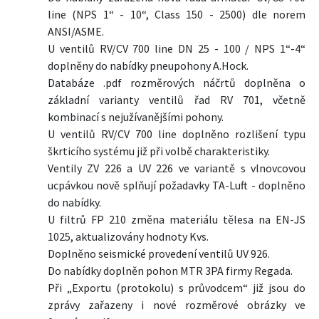
line (NPS 1“ - 10“, Class 150 - 2500) dle norem
ANSI/ASME.
U ventilů RV/CV 700 line DN 25 - 100 / NPS 1“-4“
doplněny do nabídky pneupohony A.Hock.
Databáze .pdf rozměrových náčrtů doplněna o
základní varianty ventilů řad RV 701, včetně
kombinací s nejužívanějšími pohony.
U ventilů RV/CV 700 line doplněno rozlišení typu
škrticího systému již při volbě charakteristiky.
Ventily ZV 226 a UV 226 ve variantě s vlnovcovou
ucpávkou nově splňují požadavky TA-Luft - doplněno
do nabídky.
U filtrů FP 210 změna materiálu tělesa na EN-JS
1025, aktualizovány hodnoty Kvs.
Doplněno seismické provedení ventilů UV 926.
Do nabídky doplněn pohon MTR 3PA firmy Regada.
Při „Exportu (protokolu) s průvodcem“ již jsou do
zprávy zařazeny i nové rozměrové obrázky ve