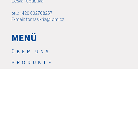
Česká republika
tel.: +420 602708257
E-mail: tomas.kriz@ldm.cz
MENÜ
ÜBER UNS
PRODUKTE
NEU
SERVICE
DIENSTLEISTUNGEN
HERUNTERLADEN
KONTAKTE
KARRIERE
GDPR