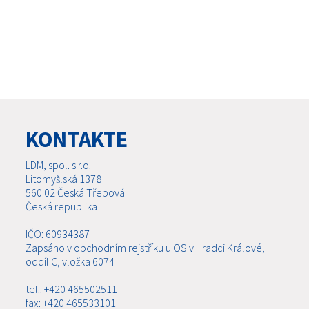
KONTAKTE
LDM, spol. s r.o.
Litomyšlská 1378
560 02 Česká Třebová
Česká republika
IČO: 60934387
Zapsáno v obchodním rejstříku u OS v Hradci Králové,
oddíl C, vložka 6074
tel.: +420 465502511
fax: +420 465533101