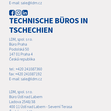
E-mail: sale@ldm.cz
TECHNISCHE BÜROS IN
TSCHECHIEN
LDM, spol. s r.o.
Büro Praha
Podolská 50
147 01 Praha 4
Česká republika
tel.: +420 241087360
fax: +420 241087192
E-mail: sale@ldm.cz
LDM, spol. s r.o.
Büro Ústí nad Labem
Ladova 2548/38
400 11 Ústí nad Labem - Severní Terasa