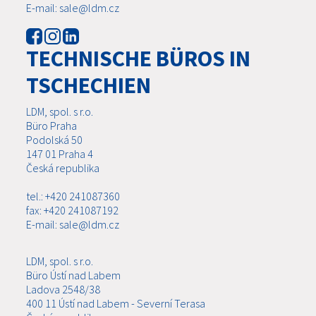
E-mail: sale@ldm.cz
TECHNISCHE BÜROS IN
TSCHECHIEN
LDM, spol. s r.o.
Büro Praha
Podolská 50
147 01 Praha 4
Česká republika
tel.: +420 241087360
fax: +420 241087192
E-mail: sale@ldm.cz
LDM, spol. s r.o.
Büro Ústí nad Labem
Ladova 2548/38
400 11 Ústí nad Labem - Severní Terasa