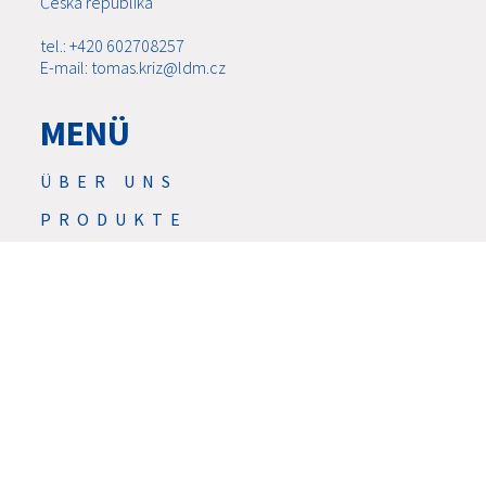
Česká republika
tel.: +420 602708257
E-mail: tomas.kriz@ldm.cz
MENÜ
ÜBER UNS
PRODUKTE
NEU
SERVICE
DIENSTLEISTUNGEN
HERUNTERLADEN
KONTAKTE
KARRIERE
GDPR