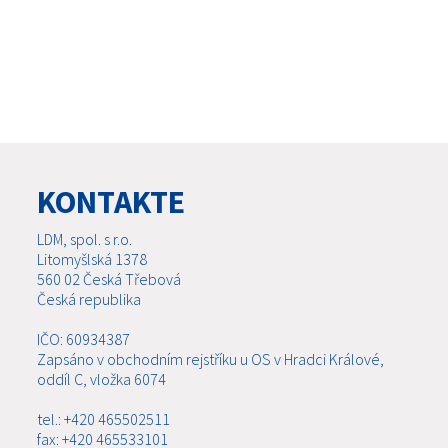
KONTAKTE
LDM, spol. s r.o.
Litomyšlská 1378
560 02 Česká Třebová
Česká republika
IČO: 60934387
Zapsáno v obchodním rejstříku u OS v Hradci Králové,
oddíl C, vložka 6074
tel.: +420 465502511
fax: +420 465533101