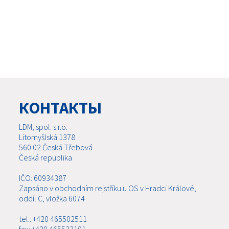
КОНТАКТЫ
LDM, spol. s r.o.
Litomyšlská 1378
560 02 Česká Třebová
Česká republika
IČO: 60934387
Zapsáno v obchodním rejstříku u OS v Hradci Králové,
oddíl C, vložka 6074
tel.: +420 465502511