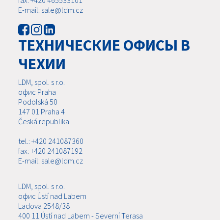
fax: +420 465533101
E-mail: sale@ldm.cz
ТЕХНИЧЕСКИЕ ОФИСЫ В
ЧЕХИИ
LDM, spol. s r.o.
офис Praha
Podolská 50
147 01 Praha 4
Česká republika
tel.: +420 241087360
fax: +420 241087192
E-mail: sale@ldm.cz
LDM, spol. s r.o.
офис Ústí nad Labem
Ladova 2548/38
400 11 Ústí nad Labem - Severní Terasa