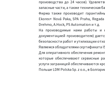
производства до 24 часов). Удовлет
запасные части, а также техническая 
Фирма также производит гарантийны
Ekorex+ Nová Paka, SPA Praha, Regada 
Drehmo, A.Hock, PS Automation и т.д.
На производимые нами работы и на
документацией производителя) дается
безопасности работ и утилизации отхо
Являемся обладателями сертификата IS
Для оперативного обеспечения ремонта
которые обеспечивают сервисные ра
услуги заграницей обеспечиваются кро
Польше LDM Polska Sp. z o.o., в Болга