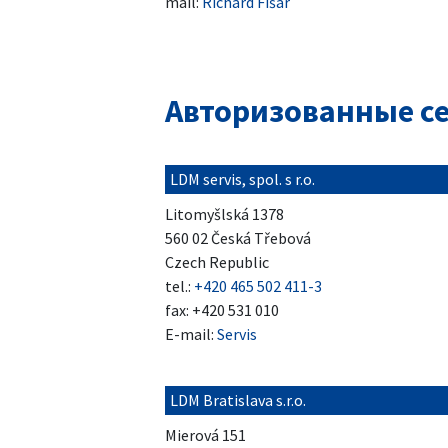
mail:
Richard Fišar
Авторизованные с
LDM servis, spol. s r.o.
Litomyšlská 1378
560 02 Česká Třebová
Czech Republic
tel.:
+420 465 502 411-3
fax: +420 531 010
E-mail:
Servis
LDM Bratislava s.r.o.
Mierová 151