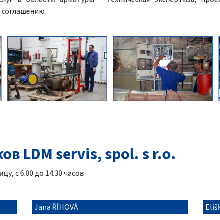
о соглашению
 LDM servis, spol. s r.o.
у, с 6.00 до 14.30 часов
Jana ŘÍHOVÁ
Eli