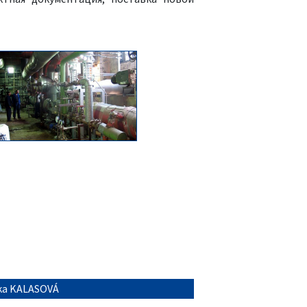
ška KALASOVÁ