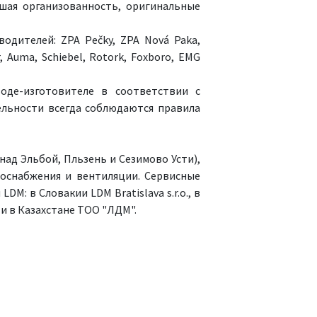
ошая организованность, оригинальные
дителей: ZPA Pečky, ZPA Nová Paka,
, Auma, Schiebel, Rotork, Foxboro, EMG
оде-изготовителе в соответствии с
тельности всегда соблюдаются правила
над Эльбой, Пльзень и Сезимово Усти),
оснабжения и вентиляции. Сервисные
: в Словакии LDM Bratislava s.r.o., в
 и в Казахстане TOO "ЛДМ".