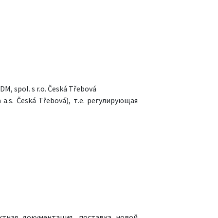
spol. s r.o. Česká Třebová
s. Česká Třebová), т.е. регулирующая
ктная документация, поставка новой