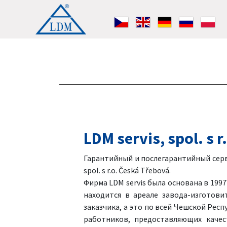
LDM servis, spol. s 
Гарантийный и послегарантийный серв
spol. s r.o. Česká Třebová.
Фирма LDM servis была основана в 1997
находится в ареале завода-изготов
заказчика, а это по всей Чешской Рес
работников, предоставляющих каче