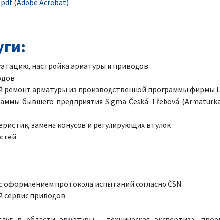
pdf (Adobe Acrobat)
уги:
уатацию, настройка арматуры и приводов
одов
ремонт арматуры из производственной программы фирмы LDM, 
ммы бывшего предприятия Sigma Česká Třebová (Armaturka a.
еристик, замена конусов и регулирующих втулок
стей
 с оформлением протокола испытаний согласно ČSN
й сервис приводов
слуг в области арматуры - техническая экспертиза, прое