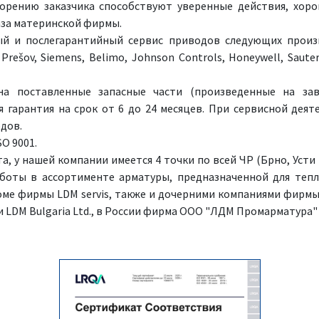
ворению заказчика способствуют уверенные действия, хор
база материнской фирмы.
й и послегарантийный сервис приводов следующих произво
Prešov, Siemens, Belimo, Johnson Controls, Honeywell, Sauter
 поставленные запасные части (произведенные на зав
 гарантия на срок от 6 до 24 месяцев. При сервисной дея
дов.
O 9001.
, у нашей компании имеется 4 точки по всей ЧР (Брно, Усти 
боты в ассортименте арматуры, предназначенной для тепл
ме фирмы LDM servis, также и дочерними компаниями фирмы LDM
рии LDM Bulgaria Ltd., в России фирма OOO "ЛДМ Промарматура"