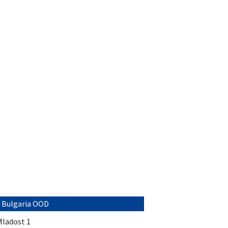
 Bulgaria OOD
 Mladost 1