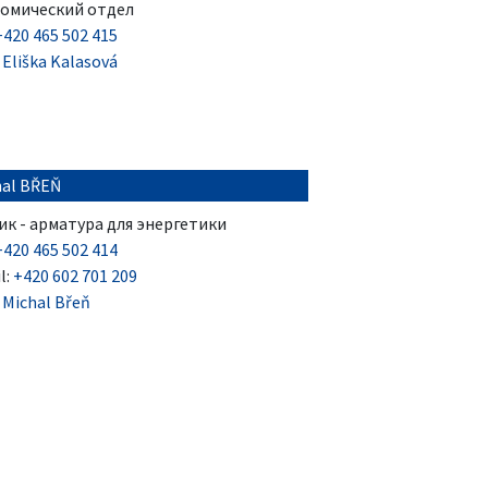
омический отдел
+420 465 502 415
:
Eliška Kalasová
hal BŘEŇ
ик - арматура для энергетики
+420 465 502 414
l:
+420 602 701 209
:
Michal Břeň