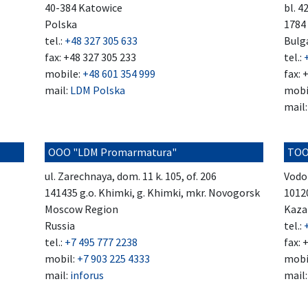
40-384 Katowice
bl. 4
Polska
1784 
tel.:
+48 327 305 633
Bulg
fax: +48 327 305 233
tel.:
mobile:
+48 601 354 999
fax: 
mail:
LDM Polska
mobi
mail
OOO "LDM Promarmatura"
TOO
ul. Zarechnaya, dom. 11 k. 105, of. 206
Vodo
141435 g.o. Khimki, g. Khimki, mkr. Novogorsk
1012
Moscow Region
Kaza
Russia
tel.:
tel.:
+7 495 777 2238
fax: 
mobil:
+7 903 225 4333
mobi
mail:
inforus
mail