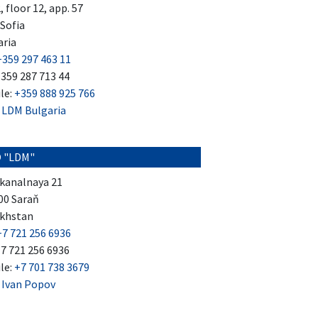
2, floor 12, app. 57
Sofia
aria
+359 297 463 11
+359 287 713 44
le:
+359 888 925 766
:
LDM Bulgaria
 "LDM"
kanalnaya 21
00 Saraň
khstan
+7 721 256 6936
+7 721 256 6936
le:
+7 701 738 3679
:
Ivan Popov