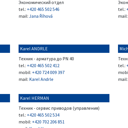
Экономический отдел
Экон
tel.:
+420 465 502 546
tel.:
mail:
Jana Říhová
mail
Karel ANDRLE
Mic
Техник - арматура до PN 40
Техн
tel.:
+420 465 502 412
tel.:
mobil:
+420 724 009 397
mobi
mail:
Karel Andrle
mail
Karel HERMAN
Техник - сервис приводов (управления)
tel.:
+420 465 502 534
mobil:
+420 702 206 851