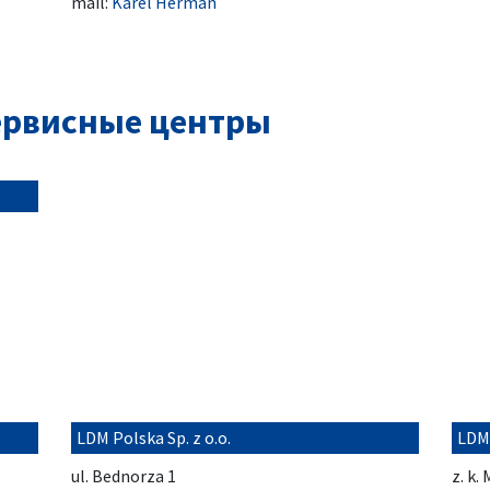
mail:
Karel Herman
ервисные центры
LDM Polska Sp. z o.o.
LDM
ul. Bednorza 1
z. k.