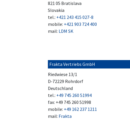
821 05 Bratislava
Slovakia
tel.:
+421 243 415 027-8
mobile:
+421 903 724 400
mail:
LDM SK
Frakta Vertriebs GmbH
Riedwiese 13/1
D-72229 Rohrdorf
Deutschland
tel.:
+49 745 260 51994
fax: +49 745 260 51998
mobile:
+49 162 237 1211
mail:
Frakta