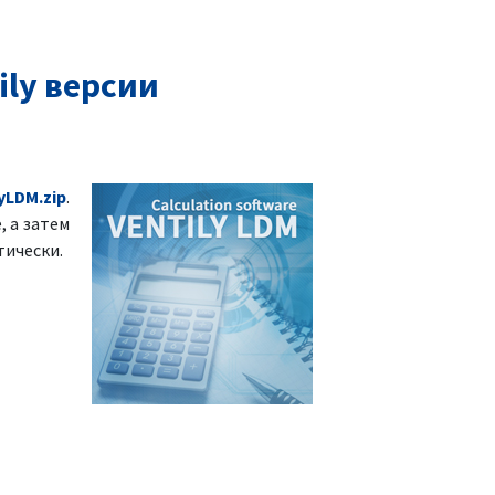
ly версии
yLDM.zip
.
, а затем
тически.