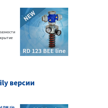
разности
ткрытие
ly версии
yLDM.zip
.