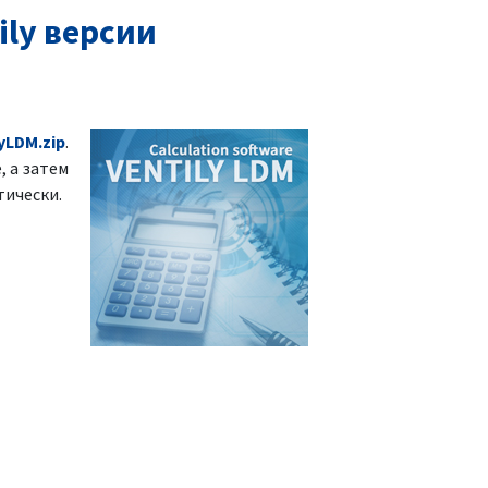
ly версии
yLDM.zip
.
, а затем
тически.