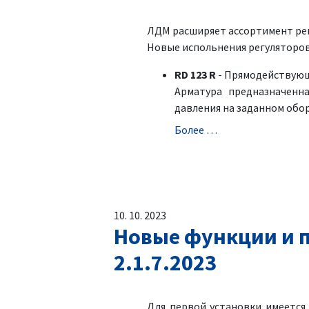
ЛДМ расширяет ассортимент регу
Новыe испольнения регуляторов
RD 123 R
- Прямодействующи
Aрматура предназначенн
давления на заданном обо
Болeе …
10. 10. 2023
Новые функции и п
2.1.7.2023
Для первой установки имеетс