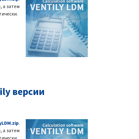
, а затем
тически.
ly версии
yLDM.zip
.
, а затем
тически.