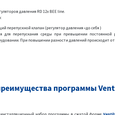
ляторов давления RD 12x BEE line.
:
й перепускной клапан (регулятор давления «до себя )
ая для перепускания среды при превышении постоянной 
рудовании. При повышении разности давлений происходит о
реимущества программы Venti
я инсталляционный набор программы в сжатой форме
Ventil