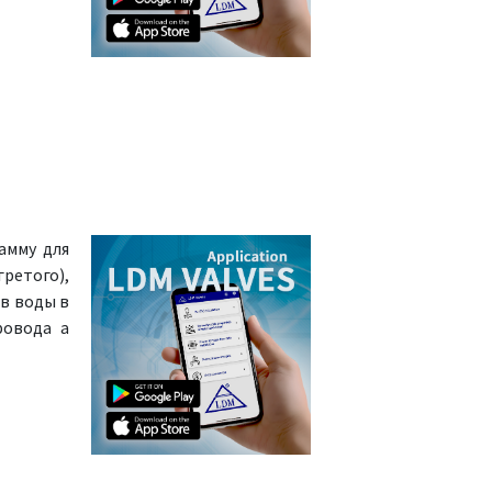
амму для
ретого),
в воды в
ровода а