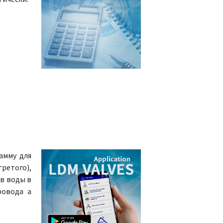
амму для
ретого),
в воды в
ровода а