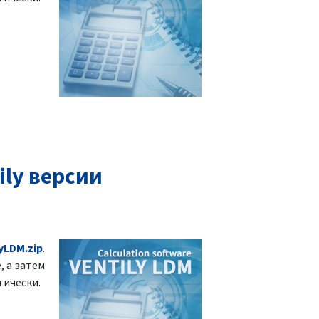
ly версии
yLDM.zip
.
, а затем
тически.