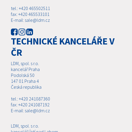
tel.: +420 465502511
fax: +420 465533101
E-mail: sale@ldm.cz
TECHNICKÉ KANCELÁŘE V
ČR
LDM, spol. s r.o.
kancelář Praha
Podolská 50
147 01 Praha 4
Česká republika
tel.: +420 241087360
fax: +420 241087192
E-mail: sale@ldm.cz
LDM, spol. s r.o.
kancelář Ústí nad Labem