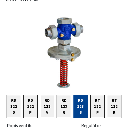
RD
RD
RD
RD
RD
RT
RT
122
122
122
123
123
122
122
D
P
V
R
S
P
R
Popis ventilu:
Regulátor