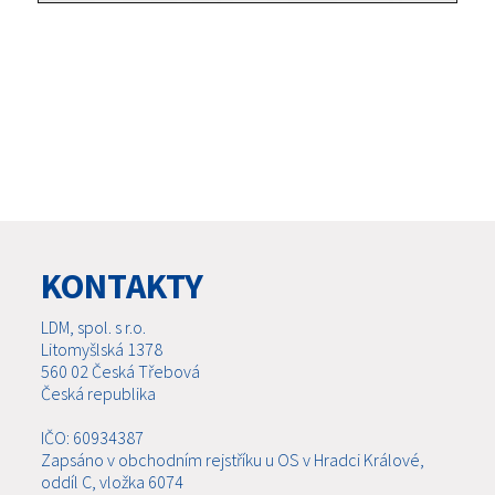
KONTAKTY
LDM, spol. s r.o.
Litomyšlská 1378
560 02 Česká Třebová
Česká republika
IČO: 60934387
Zapsáno v obchodním rejstříku u OS v Hradci Králové,
oddíl C, vložka 6074