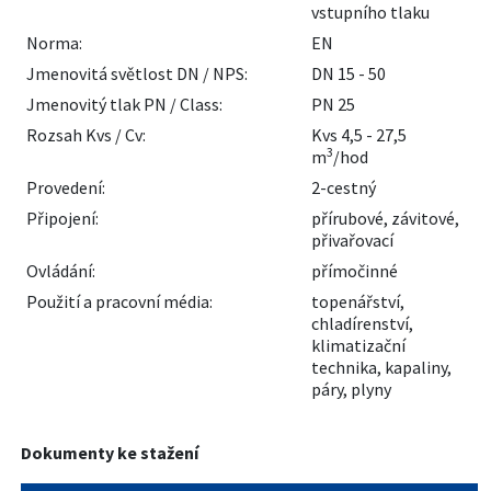
vstupního tlaku
Norma:
EN
Jmenovitá světlost DN / NPS:
DN 15 - 50
Jmenovitý tlak PN / Class:
PN 25
Rozsah Kvs / Cv:
Kvs 4,5 - 27,5
3
m
/hod
Provedení:
2-cestný
Připojení:
přírubové, závitové,
přivařovací
Ovládání:
přímočinné
Použití a pracovní média:
topenářství,
chladírenství,
klimatizační
technika, kapaliny,
páry, plyny
Dokumenty ke stažení