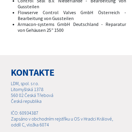
Control Seal B.V. Niederlande - Bearbeitung von
Gussteilen
Flowserve Control Valves GmbH Österreich -
Bearbeitung von Gussteilen
Armacon-systems GmbH Deutschland - Reparatur
von Gehäusen 25" 1500
KONTAKTE
LDM, spol. s r.o.
Litomyšlská 1378
560 02 Česká Třebová
Česká republika
IČO: 60934387
Zapsáno v obchodním rejstříku u OS v Hradci Králové,
oddíl C, vložka 6074