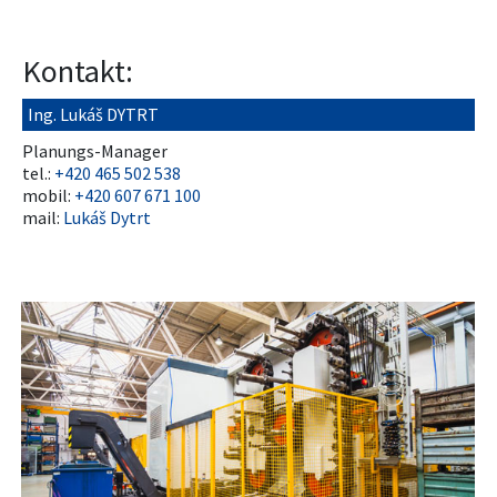
Kontakt:
Ing. Lukáš DYTRT
Planungs-Manager
tel.:
+420 465 502 538
mobil:
+420 607 671 100
mail:
Lukáš Dytrt