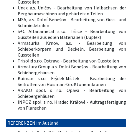
Gussteilen
Unex a.s. Uničov - Bearbeitung von Halbachsen der
Bergbaumaschinen und gehärteten Teilen
MSA, a.s. Dolní Benešov - Bearbeitung von Guss- und
Schmiedeteilen
S+C Alfanametal s.r.o. Tršice - Bearbeitung von
Gussteilen aus edlen Materialien (Duplex)
Armaturka Krnov, a.s. - Bearbeitung von
Schieberkörpern und Deckeln, Bearbeitung von
Gussteilen
Trisolid s.r.o. Ostrava - Bearbeitung von Gussteilen
Armatury Group a.s. Dolní Benešov - Bearbeitung von
Schiebergehäusen
Kaiman s.r.o. Frýdek-Místek - Bearbeitung der
Seilrollen von Huisman-Großtonennkranen
ARAKO spol. s r.o. Opava - Bearbeitung von
Schiebergehäusen
INPOZ spol. s r.o. Hradec Králové - Auftragsfertigung
von Flanschen
REFERENZEN im Ausland