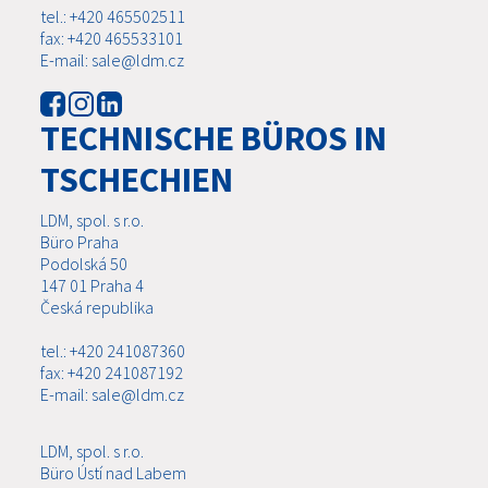
tel.: +420 465502511
fax: +420 465533101
E-mail: sale@ldm.cz
TECHNISCHE BÜROS IN
TSCHECHIEN
LDM, spol. s r.o.
Büro Praha
Podolská 50
147 01 Praha 4
Česká republika
tel.: +420 241087360
fax: +420 241087192
E-mail: sale@ldm.cz
LDM, spol. s r.o.
Büro Ústí nad Labem