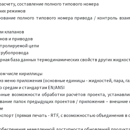
расчету, составление полного типового номера
чих режимов
ование полного типового номера привода / контроль взаи
ми клапанов
анов и приводов
нтролируемой цепи
 трубопровода
ная база данных термодинамических свойств других жидкост
том числе кириллицы
з меню приложения (основные единицы - жидкостей, пара, газо
о средам и стандартам EN/ANSI
ичные возможности обработки расчётов проекта, устанавли
вание папок предыдущих проектов / приложения – внешние ф
ме
кспорт (прямая печать - RTF, с возможностью объединения в
 обеспечения немедленной доступности обновлений продукта