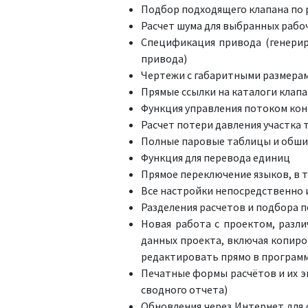
Подбор подходящего клапана по 
Расчет шума для выбранных рабо
Спецификация привода (генерир
привода)
Чертежи с габаритными размера
Прямые ссылки на каталоги клап
Функция управления потоком ко
Расчет потери давления участка
Полные паровые таблицы и обшир
Функция для перевода единиц
Прямое переключение языков, в 
Все настройки непосредственно и
Разделения расчетов и подбора п
Новая работа с проектом, разл
данных проекта, включая копиро
редактировать прямо в програм
Печатные формы расчётов и их э
сводного отчета)
Oбновления через Интернет для