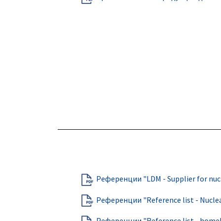
Референции "LDM - Supplier for nuc
Референции "Reference list - Nucle
Референции "Reference list - homel