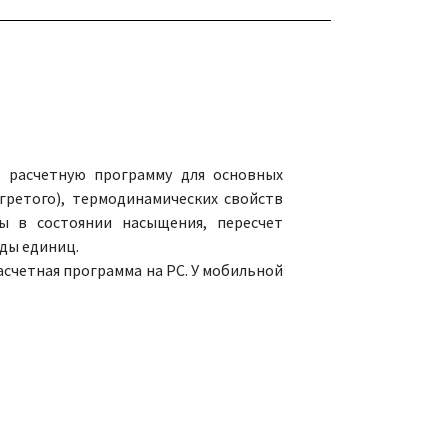
в расчетную программу для основных
гретого), термодинамических свойств
ы в состоянии насыщения, пересчет
ды единиц.
асчетная программа на PC. У мобильной